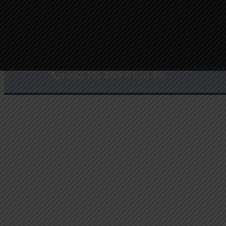
Sodifram
I
Sodifram
, le bon choix
Nos ma
+262 (0) 269 61.10.76