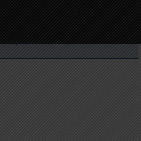
…)
nières parutions
Contact