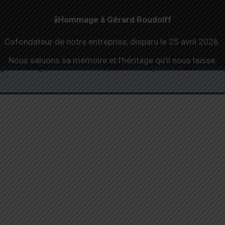
🕯️
Hommage à Gérard Roudolff
Cofondateur de notre entreprise, disparu le 25 avril 2026.
NFO PRODUITS (retrait produit, Notices complémentaires, 
Nous saluons sa mémoire et l’héritage qu’il nous laisse.
gasins
Qui sommes-nous
Nous rejoindre
Nos der