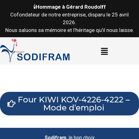
Manuels d’instructions
🕯️
Hommage à Gérard Roudolff
Cofondateur de notre entreprise, disparu le 25 avril
2026.
Nous saluons sa mémoire et l’héritage qu’il nous laisse.
Four KIWI KOV-4226-4222 –
Mode d’emploi
Sodifram
, le bon choix