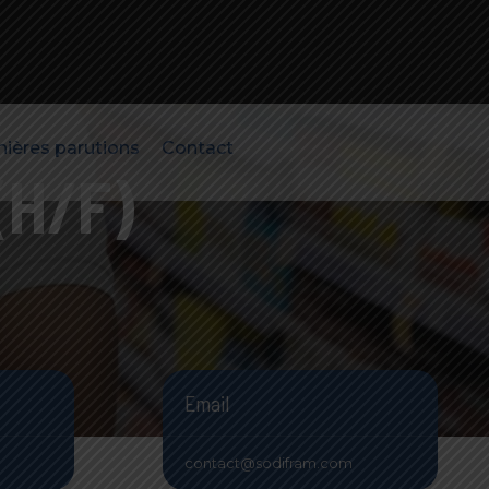
nières parutions
Contact
(H/F)
Email
contact@sodifram.com