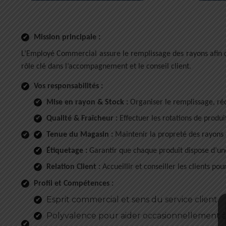
Mission principale :
L’Employé Commercial assure le remplissage des rayons afin q
rôle clé dans l’accompagnement et le conseil client.
Vos responsabilités :
Mise en rayon & Stock :
Organiser le remplissage, ré
Qualité & Fraîcheur :
Effectuer les rotations de produ
Tenue du Magasin :
Maintenir la propreté des rayons e
Étiquetage :
Garantir que chaque produit dispose d’une
Relation Client :
Accueillir et conseiller les clients p
Profil et Compétences :
Esprit commercial et sens du service client.
Polyvalence pour aider occasionnellement à