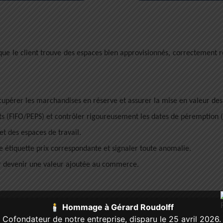
ue le client trouve des espaces bien approvisionnés, correctement re
cupérer les marchandises en réserve et assurer la mise en valeur de
its (FIFO/PEPS) et contrôler rigoureusement les dates de péremption 
t des espaces de travail.
 étiquette prix correspondante et signaler toute anomalie.
our devenir une valeur ajoutée au commerce.
🕯️
Hommage à Gérard Roudolff
 la réception des marchandises ou aux tâches du magasi
Cofondateur de notre entreprise, disparu le 25 avril 2026.