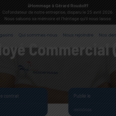
🕯️
Hommage à Gérard Roudolff
Cofondateur de notre entreprise, disparu le 25 avril 2026.
Nous saluons sa mémoire et l’héritage qu’il nous laisse.
gasins
Qui sommes-nous
Nous rejoindre
Nos der
oyé Commercial 
de contrat
Publié le
09/01/2026