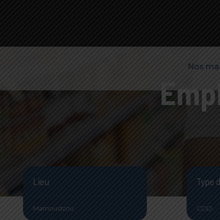
Nos ma
Empl
Lieu
Type 
Mamoudzou
CDD