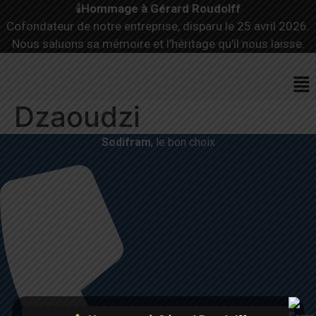
🕯️
Hommage à Gérard Roudolff
Cofondateur de notre entreprise, disparu le 25 avril 2026.
Nous saluons sa mémoire et l’héritage qu’il nous laisse.
Me
Dzaoudzi
Sodifram
, le bon choix